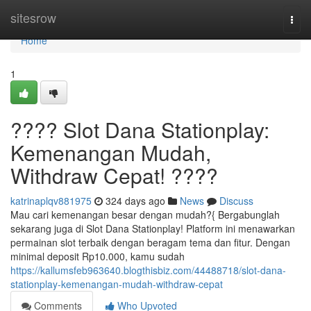
Home
sitesrow
Togg
navi
Home
1
???? Slot Dana Stationplay:
Kemenangan Mudah,
Withdraw Cepat! ????
katrinaplqv881975
324 days ago
News
Discuss
Mau cari kemenangan besar dengan mudah?{ Bergabunglah
sekarang juga di Slot Dana Stationplay! Platform ini menawarkan
permainan slot terbaik dengan beragam tema dan fitur. Dengan
minimal deposit Rp10.000, kamu sudah
https://kallumsfeb963640.blogthisbiz.com/44488718/slot-dana-
stationplay-kemenangan-mudah-withdraw-cepat
Comments
Who Upvoted