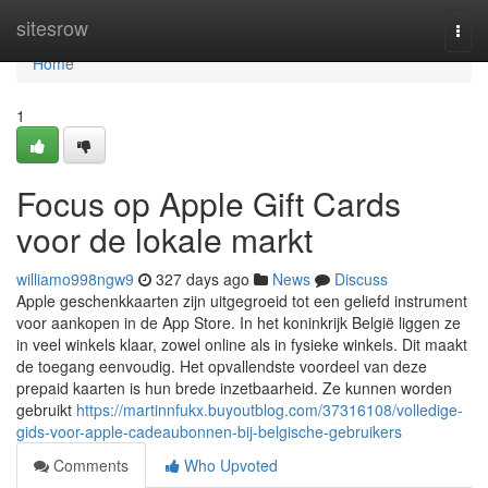
Home
sitesrow
Togg
navi
Home
1
Focus op Apple Gift Cards
voor de lokale markt
williamo998ngw9
327 days ago
News
Discuss
Apple geschenkkaarten zijn uitgegroeid tot een geliefd instrument
voor aankopen in de App Store. In het koninkrijk België liggen ze
in veel winkels klaar, zowel online als in fysieke winkels. Dit maakt
de toegang eenvoudig. Het opvallendste voordeel van deze
prepaid kaarten is hun brede inzetbaarheid. Ze kunnen worden
gebruikt
https://martinnfukx.buyoutblog.com/37316108/volledige-
gids-voor-apple-cadeaubonnen-bij-belgische-gebruikers
Comments
Who Upvoted