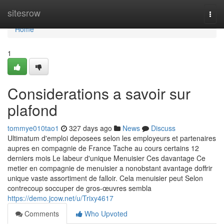
Home
sitesrow
Togg
navi
Home
1
Considerations a savoir sur
plafond
tommye010tao1
327 days ago
News
Discuss
Ultimatum d'emploi deposees selon les employeurs et partenaires
aupres en compagnie de France Tache au cours certains 12
derniers mois Le labeur d'unique Menuisier Ces davantage Ce
metier en compagnie de menuisier a nonobstant avantage doffrir
unique vaste assortiment de falloir. Cela menuisier peut Selon
contrecoup soccuper de gros-œuvres sembla
https://demo.jcow.net/u/Trixy4617
Comments
Who Upvoted