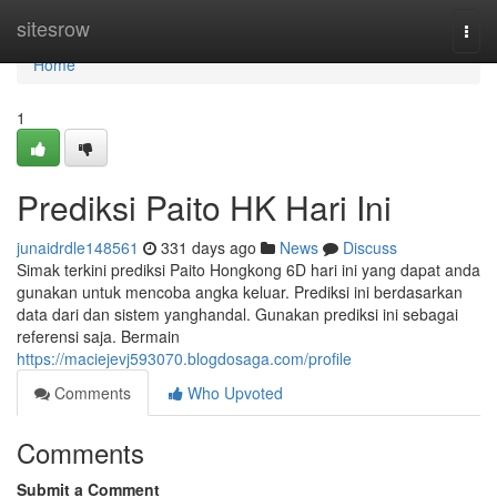
Home
sitesrow
Togg
navi
Home
1
Prediksi Paito HK Hari Ini
junaidrdle148561
331 days ago
News
Discuss
Simak terkini prediksi Paito Hongkong 6D hari ini yang dapat anda
gunakan untuk mencoba angka keluar. Prediksi ini berdasarkan
data dari dan sistem yanghandal. Gunakan prediksi ini sebagai
referensi saja. Bermain
https://maciejevj593070.blogdosaga.com/profile
Comments
Who Upvoted
Comments
Submit a Comment