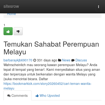
Home
sitesrow
Togg
navi
Home
1
Temukan Sahabat Perempuan
Melayu
barbaraykjb690170
331 days ago
News
Discuss
Wahrscheinlich mau seorang kawan perempuan Melayu? Anda
tepat di tempat yang benar!. Kami menyediakan situs yang aman
dan terpercaya untuk berkenalan dengan wanita Melayu yang
{suka mencintai bicara. Daftar
https://bookmarkick.com/story20260452/cari-teman-wanita-
melayu
Comments
Who Upvoted