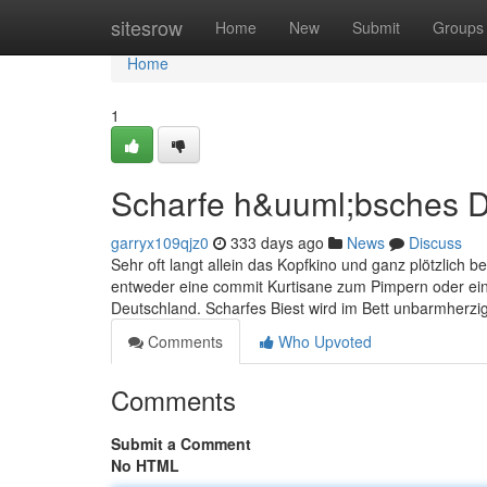
Home
sitesrow
Home
New
Submit
Groups
Home
1
Scharfe h&uuml;bsches Da
garryx109qjz0
333 days ago
News
Discuss
Sehr oft langt allein das Kopfkino und ganz plötzlich 
entweder eine commit Kurtisane zum Pimpern oder eine
Deutschland. Scharfes Biest wird im Bett unbarmherzig
Comments
Who Upvoted
Comments
Submit a Comment
No HTML