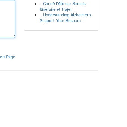
1
Canoë l'Alle sur Semois :
Itinéraire et Trajet
1
Understanding Alzheimer's
Support: Your Resourc...
ort Page