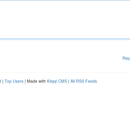
Rep
d
|
Top Users
| Made with
Kliqqi CMS
|
All RSS Feeds