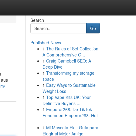
Search
Go
Published News
1
The Rules of Set Collection:
A Comprehensive G...
1
Craig Campbell SEO: A
Deep Dive
1
Transforming my storage
u
space
 aus
1
Easy Ways to Sustainable
am/
Weight Loss
1
Top Vape Kits UK: Your
Definitive Buyer's ...
1
Emperor268: De TikTok
Fenomeen Emperor268: Het
...
1
Mi Mascota Fiel: Guía para
Elegir al Mejor Amigo