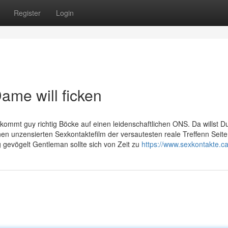
Register
Login
me will ficken
bekommt guy richtig Böcke auf einen leidenschaftlichen ONS. Da willst D
n unzensierten Sexkontaktefilm der versautesten reale Treffenn Seite
 gevögelt Gentleman sollte sich von Zeit zu
https://www.sexkontakte.c